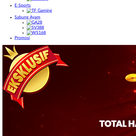
E-Sports
Sabung Ayam
Promosi