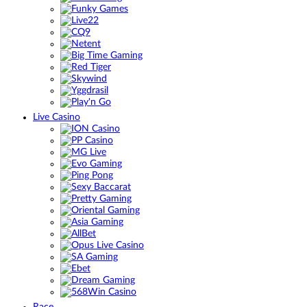
Live Casino