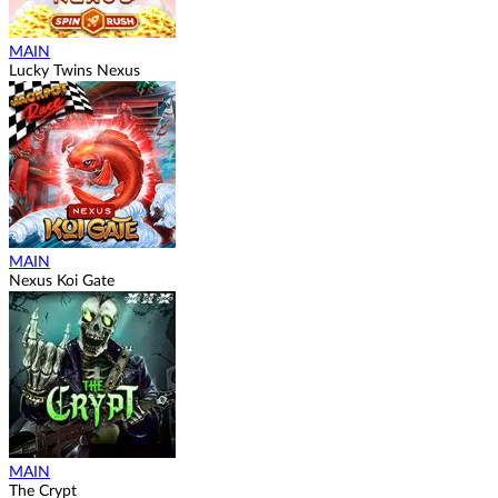
MAIN
Lucky Twins Nexus
MAIN
Nexus Koi Gate
MAIN
The Crypt