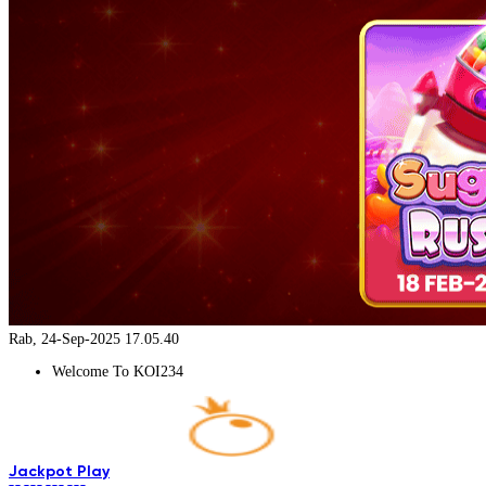
Rab, 24-Sep-2025 17.05.40
Welcome To KOI234
Jackpot
Play