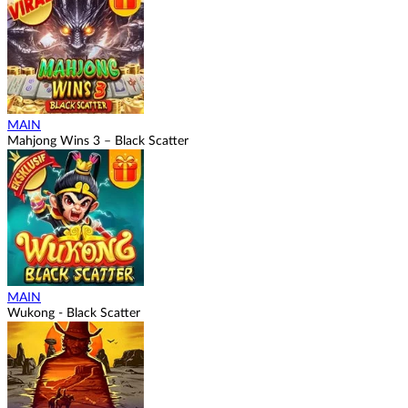
MAIN
Mahjong Wins 3 – Black Scatter
MAIN
Wukong - Black Scatter