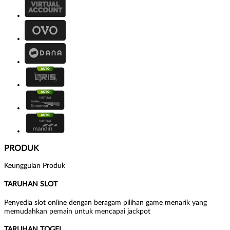
PRODUK
Keunggulan Produk
TARUHAN SLOT
Penyedia slot online dengan beragam pilihan game menarik yang
memudahkan pemain untuk mencapai jackpot
TARUHAN TOGEL