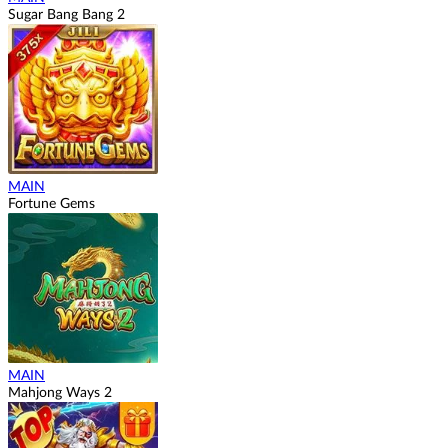
Sugar Bang Bang 2
MAIN
Fortune Gems
MAIN
Mahjong Ways 2