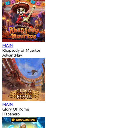
MAIN
Rhapsody of Muertos
AdvantPlay
MAIN
Glory Of Rome
Habanero