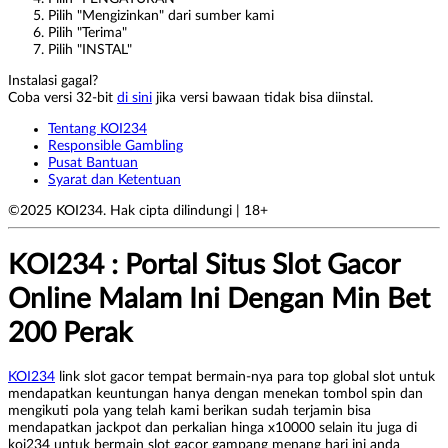
Pilih "Mengizinkan" dari sumber kami
Pilih "Terima"
Pilih "INSTAL"
Instalasi gagal?
Coba versi 32-bit
di sini
jika versi bawaan tidak bisa diinstal.
Tentang KOI234
Responsible Gambling
Pusat Bantuan
Syarat dan Ketentuan
©2025 KOI234. Hak cipta dilindungi | 18+
KOI234 : Portal Situs Slot Gacor
Online Malam Ini Dengan Min Bet
200 Perak
KOI234
link slot gacor tempat bermain-nya para top global slot untuk
mendapatkan keuntungan hanya dengan menekan tombol spin dan
mengikuti pola yang telah kami berikan sudah terjamin bisa
mendapatkan jackpot dan perkalian hinga x10000 selain itu juga di
koi234 untuk bermain slot gacor gampang menang hari ini anda