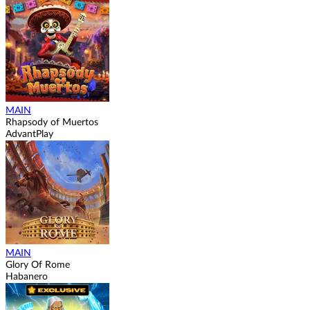
MAIN
Rhapsody of Muertos
AdvantPlay
MAIN
Glory Of Rome
Habanero