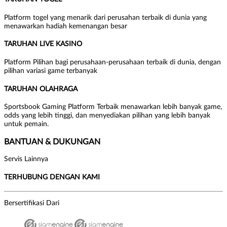
Platform togel yang menarik dari perusahan terbaik di dunia yang
menawarkan hadiah kemenangan besar
TARUHAN LIVE KASINO
Platform Pilihan bagi perusahaan-perusahaan terbaik di dunia, dengan
pilihan variasi game terbanyak
TARUHAN OLAHRAGA
Sportsbook Gaming Platform Terbaik menawarkan lebih banyak game,
odds yang lebih tinggi, dan menyediakan pilihan yang lebih banyak
untuk pemain.
BANTUAN & DUKUNGAN
Servis Lainnya
TERHUBUNG DENGAN KAMI
Bersertifikasi Dari