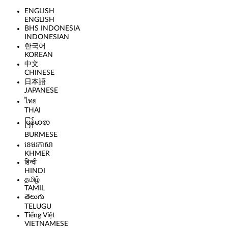
ENGLISH
ENGLISH
BHS INDONESIA
INDONESIAN
한국어
KOREAN
中文
CHINESE
日本語
JAPANESE
ไทย
THAI
မြန်မာစာ
BURMESE
ខេមរភាសា
KHMER
हिन्दी
HINDI
தமிழ்
TAMIL
తెలుగు
TELUGU
Tiếng Việt
VIETNAMESE