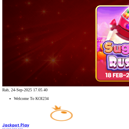
Rab, 24-Sep-2025 17.05.40
Welcome To KOI234
Jackpot
Play