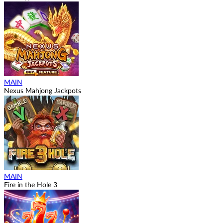
MAIN
Nexus Mahjong Jackpots
MAIN
Fire in the Hole 3