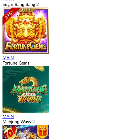
Sugar Bang Bang 2
MAIN
Fortune Gems
MAIN
Mahjong Ways 2