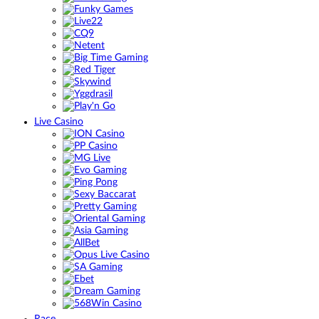
Live Casino