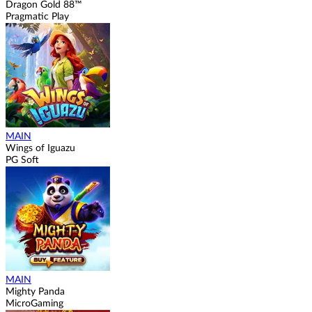
Dragon Gold 88™
Pragmatic Play
MAIN
Wings of Iguazu
PG Soft
MAIN
Mighty Panda
MicroGaming