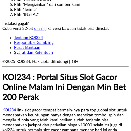
Pilih "Mengizinkan" dari sumber kami
Pilih "Terima"
Pilih "INSTAL"
Instalasi gagal?
Coba versi 32-bit
di sini
jika versi bawaan tidak bisa diinstal.
Tentang KOI234
Responsible Gambling
Pusat Bantuan
Syarat dan Ketentuan
©2025 KOI234. Hak cipta dilindungi | 18+
KOI234 : Portal Situs Slot Gacor
Online Malam Ini Dengan Min Bet
200 Perak
KOI234
link slot gacor tempat bermain-nya para top global slot untuk
mendapatkan keuntungan hanya dengan menekan tombol spin dan
mengikuti pola yang telah kami berikan sudah terjamin bisa
mendapatkan jackpot dan perkalian hinga x10000 selain itu juga di
koi234 untuk bermain slot gacor gampang menang hari ini anda