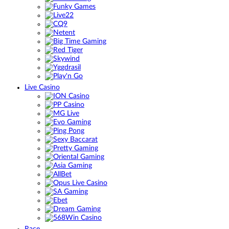
Live Casino