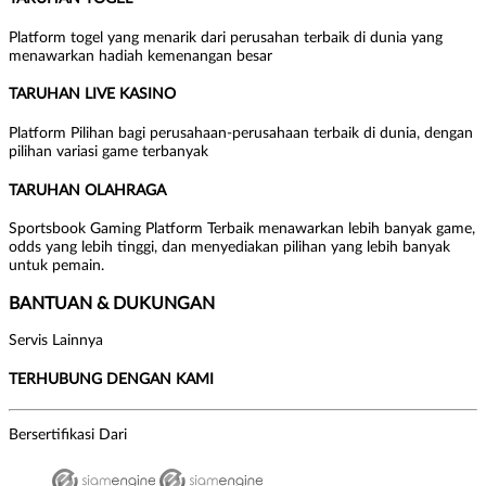
Platform togel yang menarik dari perusahan terbaik di dunia yang
menawarkan hadiah kemenangan besar
TARUHAN LIVE KASINO
Platform Pilihan bagi perusahaan-perusahaan terbaik di dunia, dengan
pilihan variasi game terbanyak
TARUHAN OLAHRAGA
Sportsbook Gaming Platform Terbaik menawarkan lebih banyak game,
odds yang lebih tinggi, dan menyediakan pilihan yang lebih banyak
untuk pemain.
BANTUAN & DUKUNGAN
Servis Lainnya
TERHUBUNG DENGAN KAMI
Bersertifikasi Dari