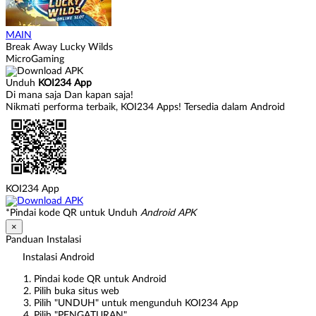
MAIN
Break Away Lucky Wilds
MicroGaming
Unduh
KOI234 App
Di mana saja
Dan kapan saja!
Nikmati performa terbaik, KOI234 Apps! Tersedia dalam Android
KOI234 App
*Pindai kode QR untuk Unduh
Android APK
×
Panduan Instalasi
Instalasi Android
Pindai kode QR untuk Android
Pilih buka situs web
Pilih "UNDUH" untuk mengunduh KOI234 App
Pilih "PENGATURAN"