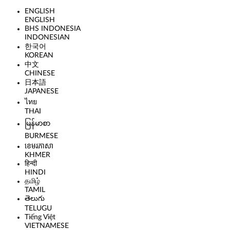
ENGLISH
ENGLISH
BHS INDONESIA
INDONESIAN
한국어
KOREAN
中文
CHINESE
日本語
JAPANESE
ไทย
THAI
မြန်မာစာ
BURMESE
ខេមរភាសា
KHMER
हिन्दी
HINDI
தமிழ்
TAMIL
తెలుగు
TELUGU
Tiếng Việt
VIETNAMESE