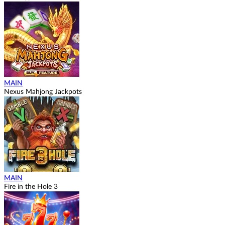
MAIN
Nexus Mahjong Jackpots
MAIN
Fire in the Hole 3