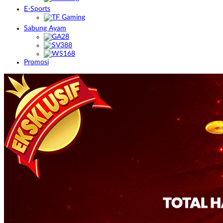
E-Sports
Sabung Ayam
Promosi