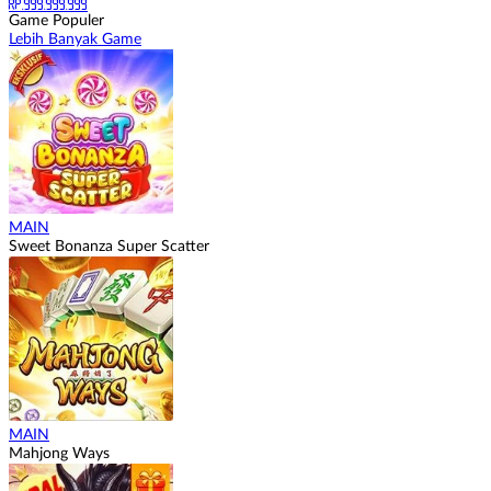
RP.999.999.999
Game Populer
Lebih Banyak Game
MAIN
Sweet Bonanza Super Scatter
MAIN
Mahjong Ways